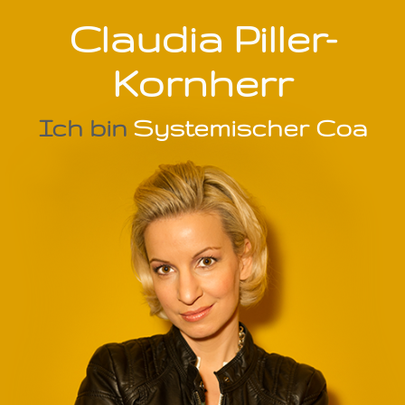
Claudia Piller-
Kornherr
Ich bin
S
y
s
t
e
m
i
s
c
h
e
r
C
o
a
c
h